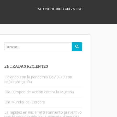
WEB MIDOLORDECABEZA.ORG
Buscar:
ENTRADAS RECIENTES
Lidiando con la pandemia CoViD-19 con
cefalea/migraña
Día Europeo de Acción contra la Migraña
Día Mundial del Cerebro
La rapidez en iniciar el tratamiento preventivo
tras la cronificación de la migraña sí importa