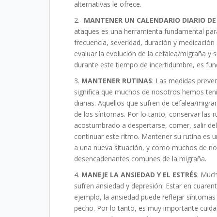
alternativas le ofrece.
2.-
MANTENER UN CALENDARIO DIARIO DE
ataques es una herramienta fundamental para
frecuencia, severidad, duración y medicació
evaluar la evolución de la cefalea/migraña y s
durante este tiempo de incertidumbre, es fund
3.
MANTENER RUTINAS
: Las medidas preve
significa que muchos de nosotros hemos teni
diarias. Aquellos que sufren de cefalea/migra
de los síntomas. Por lo tanto, conservar las ru
acostumbrado a despertarse, comer, salir del
continuar este ritmo. Mantener su rutina es 
a una nueva situación, y como muchos de no
desencadenantes comunes de la migraña.
4.
MANEJE LA ANSIEDAD Y EL ESTRÉS
: Much
sufren ansiedad y depresión. Estar en cuare
ejemplo, la ansiedad puede reflejar síntomas
pecho. Por lo tanto, es muy importante cuida