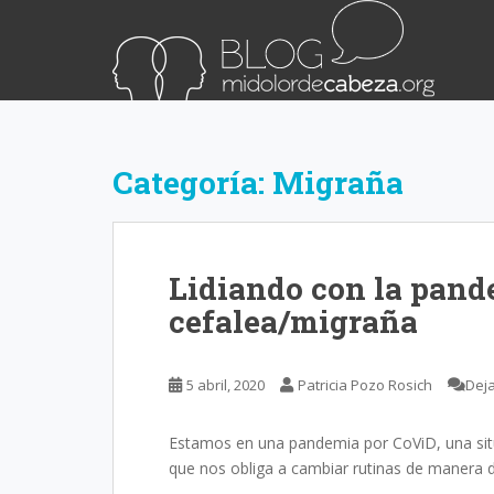
S
k
i
p
t
o
m
Categoría:
Migraña
a
i
n
c
Lidiando con la pan
o
cefalea/migraña
n
t
e
5 abril, 2020
Patricia Pozo Rosich
Dej
n
t
Estamos en una pandemia por CoViD, una situ
que nos obliga a cambiar rutinas de manera d