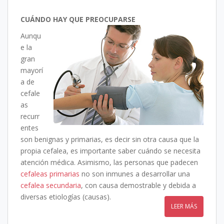
CUÁNDO
HAY QUE PREOCUPARSE
Aunqu
e la
gran
mayorí
a de
cefale
as
recurr
entes
son benignas y primarias, es decir sin otra causa que la
propia cefalea, es importante saber cuándo se necesita
atención médica. Asimismo, las personas que padecen
cefaleas primarias
no son inmunes a desarrollar una
cefalea secundaria
, con causa demostrable y debida a
diversas etiologías (causas).
LEER MÁS