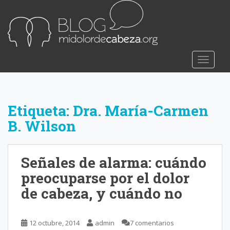
S
k
i
p
t
TOGGLE
o
m
a
i
Etiqueta:
Dra. María-Carmen
n
B. Wilson
c
o
n
Señales de alarma: cuándo
t
e
preocuparse por el dolor
n
de cabeza, y cuándo no
t
12 octubre, 2014
admin
7 comentarios